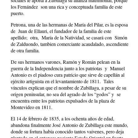
sociales le aporta a Zubillaga su alianza matrimonial, porque
los Fernández son una rica y conceptuada familia de este
puerto.
Petrona, una de las hermanas de María del Pilar, es la esposa
de Juan de Ellauri, el fundador de la familia de este
apellido; otra, María de la Natividad, se casará con Simón
de Zalduondo, tambien comerciante acaudalado, ascendiente
de otra familia.
De sus hermanos varones, Ramón y Román pelean en la
guerra de la Independencia junto a los patriotas y Manuel
Antonio es el piadoso cura patricio que sirve de capellán al
ejército artiguista en el levantamiento de 1811. Tales
vínculos explican que el nombre de Zubillaga, a pesar de su
origen peninsular, no sea del agrado de los “godos” y se
encuentra entre los patriotas expulsados de la plaza de
Montevideo en 1811.
El 14 de febrero de 1835, a los ochenta años de edad,
abandona finalmente José Antonio de Zubillaga este mundo,
donde su fortura había conocido tantos vaivenes, pero deja
plantado en el entonces naciente Estado Oriental un fuerte