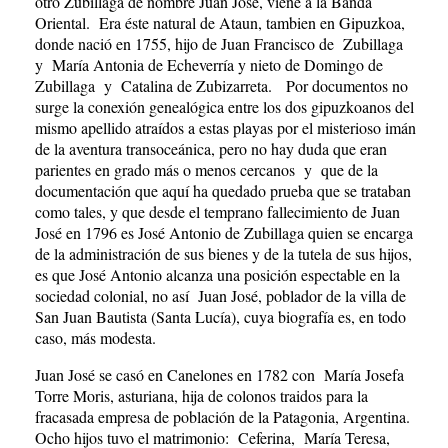
otro Zubillaga de nombre Juan José, viene a la Banda
Oriental. Era éste natural de Ataun, tambien en Gipuzkoa,
donde nació en 1755, hijo de Juan Francisco de Zubillaga
y María Antonia de Echeverría y nieto de Domingo de
Zubillaga y Catalina de Zubizarreta. Por documentos no
surge la conexión genealógica entre los dos gipuzkoanos del
mismo apellido atraídos a estas playas por el misterioso imán
de la aventura transoceánica, pero no hay duda que eran
parientes en grado más o menos cercanos y que de la
documentación que aquí ha quedado prueba que se trataban
como tales, y que desde el temprano fallecimiento de Juan
José en 1796 es José Antonio de Zubillaga quien se encarga
de la administración de sus bienes y de la tutela de sus hijos,
es que José Antonio alcanza una posición espectable en la
sociedad colonial, no así Juan José, poblador de la villa de
San Juan Bautista (Santa Lucía), cuya biografía es, en todo
caso, más modesta.
Juan José se casó en Canelones en 1782 con María Josefa
Torre Moris, asturiana, hija de colonos traidos para la
fracasada empresa de población de la Patagonia, Argentina.
Ocho hijos tuvo el matrimonio: Ceferina, María Teresa,