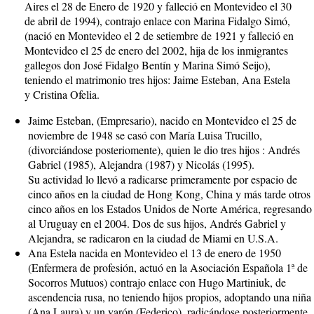
Aires el 28 de Enero de 1920 y falleció en Montevideo el 30
de abril de 1994), contrajo enlace con Marina Fidalgo Simó,
(nació en Montevideo el 2 de setiembre de 1921 y falleció en
Montevideo el 25 de enero del 2002, hija de los inmigrantes
gallegos don José Fidalgo Bentín y Marina Simó Seijo),
teniendo el matrimonio tres hijos: Jaime Esteban, Ana Estela
y Cristina Ofelia.
Jaime Esteban, (Empresario), nacido en Montevideo el 25 de
noviembre de 1948 se casó con María Luisa Trucillo,
(divorciándose posteriomente), quien le dio tres hijos : Andrés
Gabriel (1985), Alejandra (1987) y Nicolás (1995).
Su actividad lo llevó a radicarse primeramente por espacio de
cinco años en la ciudad de Hong Kong, China y más tarde otros
cinco años en los Estados Unidos de Norte América, regresando
al Uruguay en el 2004. Dos de sus hijos, Andrés Gabriel y
Alejandra, se radicaron en la ciudad de Miami en U.S.A.
Ana Estela nacida en Montevideo el 13 de enero de 1950
(Enfermera de profesión, actuó en la Asociación Española 1ª de
Socorros Mutuos) contrajo enlace con Hugo Martiniuk, de
ascendencia rusa, no teniendo hijos propios, adoptando una niña
(Ana Laura) y un varón (Federico), radicándose posteriormente