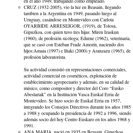
en el año 1949, trabajando como empleado.
CRUZ (1932-2005), vio la luz en Beasain, llegando
tambien a la Argentina en 1949, pasando luego al
Uruguay, casándose en Montevideo con Carlota
OYARBIDE ARRESEIGOR, (1919), de Tolosa,
Gipuzkoa, con quien tuvo tres hijas: Miren Izaskun
(1960), de profesión sicóloga; Edurne (1962), veterinaria,
que se casó con Esteban Frade Amorín, naciendo dos
hijos:Amaia (1997) e Iñaki (2000) y Aranzazu (1965), de
profesión laboratorista.
Su actividad consistió en representaciones comerciales,
actividad comercial en cosméticos, explotación de
establecimiento agropecuario y además, en su calidad de
músico, como compositor y director del Coro “Eusko
Abeslariak” en la Institución Vasca Euskal Erria de
Montevideo. Se hizo socio de Euskal Erria en 1957,
integrando los Consejos Directivos durante los años 1985
a 1988 y ocupando la presidencia de 1992 a 1996, siendo
además socio del hoy Centro Euskaro en los años 1968 y
1991.
ANA MARIA, nació en 1935 en Beasain, Gipuzkoa,