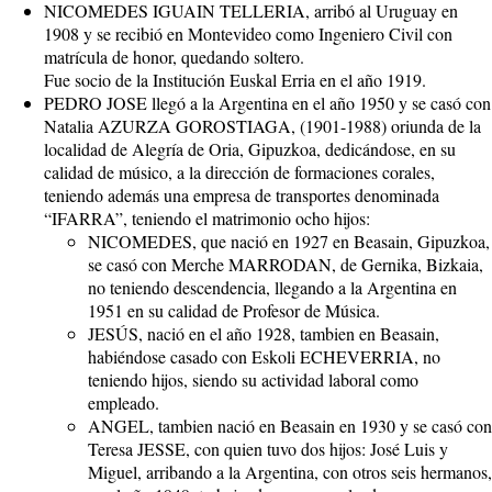
NICOMEDES IGUAIN TELLERIA, arribó al Uruguay en
1908 y se recibió en Montevideo como Ingeniero Civil con
matrícula de honor, quedando soltero.
Fue socio de la Institución Euskal Erria en el año 1919.
PEDRO JOSE llegó a la Argentina en el año 1950 y se casó con
Natalia AZURZA GOROSTIAGA, (1901-1988) oriunda de la
localidad de Alegría de Oria, Gipuzkoa, dedicándose, en su
calidad de músico, a la dirección de formaciones corales,
teniendo además una empresa de transportes denominada
“IFARRA”, teniendo el matrimonio ocho hijos:
NICOMEDES, que nació en 1927 en Beasain, Gipuzkoa,
se casó con Merche MARRODAN, de Gernika, Bizkaia,
no teniendo descendencia, llegando a la Argentina en
1951 en su calidad de Profesor de Música.
JESÚS, nació en el año 1928, tambien en Beasain,
habiéndose casado con Eskoli ECHEVERRIA, no
teniendo hijos, siendo su actividad laboral como
empleado.
ANGEL, tambien nació en Beasain en 1930 y se casó con
Teresa JESSE, con quien tuvo dos hijos: José Luis y
Miguel, arribando a la Argentina, con otros seis hermanos,