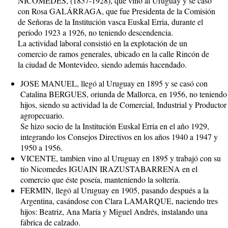
NICOMEDES, (1857-1928), que vino al Uruguay y se casó
con Rosa GALÁRRAGA, que fue Presidenta de la Comisión
de Señoras de la Institución vasca Euskal Erria, durante el
período 1923 a 1926, no teniendo descendencia.
La actividad laboral consistió en la explotación de un
comercio de ramos generales, ubicado en la calle Rincón de
la ciudad de Montevideo, siendo además hacendado.
JOSE MANUEL, llegó al Uruguay en 1895 y se casó con
Catalina BERGUES, oriunda de Mallorca, en 1956, no teniendo
hijos, siendo su actividad la de Comercial, Industrial y Productor
agropecuario.
Se hizo socio de la Institución Euskal Erria en el año 1929,
integrando los Consejos Directivos en los años 1940 a 1947 y
1950 a 1956.
VICENTE, tambien vino al Uruguay en 1895 y trabajó con su
tío Nicomedes IGUAIN IRAZUSTABARRENA en el
comercio que éste poseía, manteniendo la soltería.
FERMIN, llegó al Uruguay en 1905, pasando después a la
Argentina, casándose con Clara LAMARQUE, naciendo tres
hijos: Beatriz, Ana María y Miguel Andrés, instalando una
fábrica de calzado.