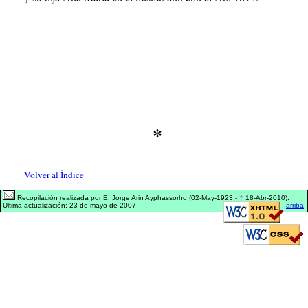
*
Volver al Índice
Recopilación realizada por E. Jorge Arin Ayphassorho (02-May-1923 - † 18-Abr-2010).
Ultima actualización: 23 de mayo de 2007
arriba