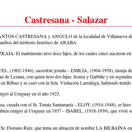
Castresana - Salazar
el Sr. SANTOS CASTRESANA y ANGULO de la localidad de Villanueva
os del territorio histórico de ARABA.
IZKAIA. El matrimonio tuvo doce hijos, de los cuales cinco nacie
(1902-1946), sacerdote jesuita – EMILIA, (1904-1958), monja de l
Diaz de Lezana, con quien tuvo dos hijas: Jesusa y Garbiñe y en segun
en Bilbao y se casó con la Srta. Visitación Larrañaga, habiendo tenido 
ó al Uruguay en el año 1923.
sada con el Sr. Tomás Santamaría – ELOY, (1914-1948), se hizo s
ien emigró al Uruguay en 1937 – ISABEL, (1918-1939), que vivió s
 Sr. Floriano Ruiz, que tenía un almacén de nombre LA BILBAÍNA en 