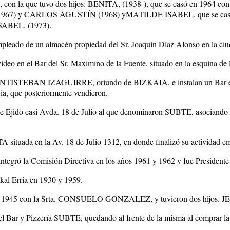
la que tuvo dos hijos: BENITA, (1938-), que se casó en 1964 co
 (1967) y CARLOS AGUSTÍN (1968) yMATILDE ISABEL, que se casó con
SABEL, (1973).
empleado de un almacén propiedad del Sr. Joaquín Díaz Alonso en la ci
deo en el Bar del Sr. Maximino de la Fuente, situado en la esquina de l
 SANTISTEBAN IZAGUIRRE, oriundo de BIZKAIA, e instalan un Bar
ia, que posteriormente vendieron.
calle Ejido casi Avda. 18 de Julio al que denominaron SUBTE, asoc
situada en la Av. 18 de Julio 1312, en donde finalizó su actividad emp
integró la Comisión Directiva en los años 1961 y 1962 y fue Presidente
skal Erria en 1930 y 1959.
año 1945 con la Srta. CONSUELO GONZALEZ, y tuvieron dos hijos. 
l Bar y Pizzería SUBTE, quedando al frente de la misma al comp