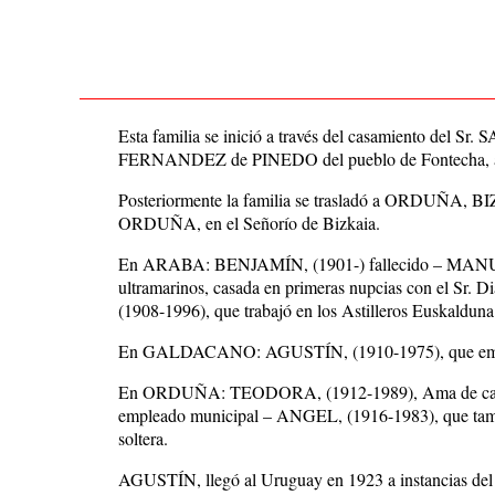
Esta familia se inició a través del casamiento d
FERNANDEZ de PINEDO del pueblo de Fontecha, amb
Posteriormente la familia se trasladó a ORDUÑA, B
ORDUÑA, en el Señorío de Bizkaia.
En ARABA: BENJAMÍN, (1901-) fallecido – MANUEL, 
ultramarinos, casada en primeras nupcias con el Sr. 
(1908-1996), que trabajó en los Astilleros Euskalduna 
En GALDACANO: AGUSTÍN, (1910-1975), que emigr
En ORDUÑA: TEODORA, (1912-1989), Ama de casa, ca
empleado municipal – ANGEL, (1916-1983), que tamb
soltera.
AGUSTÍN, llegó al Uruguay en 1923 a instancias del