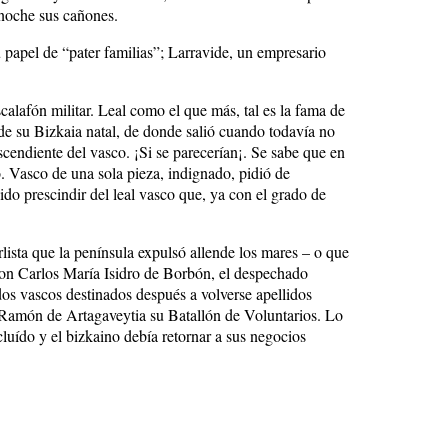
 noche sus cañones.
 papel de “pater familias”; Larravide, un empresario
alafón militar. Leal como el que más, tal es la fama de
 de su Bizkaia natal, de donde salió cuando todavía no
endiente del vasco. ¡Si se parecerían¡. Se sabe que en
o. Vasco de una sola pieza, indignado, pidió de
ido prescindir del leal vasco que, ya con el grado de
lista que la península expulsó allende los mares – o que
Don Carlos María Isidro de Borbón, el despechado
os vascos destinados después a volverse apellidos
in Ramón de Artagaveytia su Batallón de Voluntarios. Lo
cluído y el bizkaino debía retornar a sus negocios