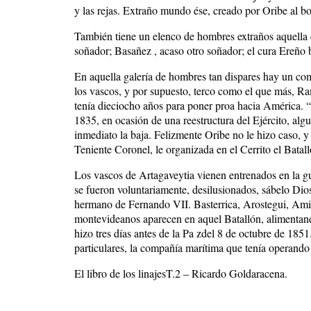
y las rejas. Extraño mundo ése, creado por Oribe al 
También tiene un elenco de hombres extraños aquella c
soñador; Basañez , acaso otro soñador; el cura Ereño 
En aquella galería de hombres tan dispares hay un com
los vascos, y por supuesto, terco como el que más, Ram
tenía dieciocho años para poner proa hacia América. 
1835, en ocasión de una reestructura del Ejército, alg
inmediato la baja. Felizmente Oribe no le hizo caso, y
Teniente Coronel, le organizada en el Cerrito el Batal
Los vascos de Artagaveytia vienen entrenados en la gue
se fueron voluntariamente, desilusionados, sábelo Di
hermano de Fernando VII. Basterrica, Arostegui, Amil
montevideanos aparecen en aquel Batallón, alimentando 
hizo tres días antes de la Pa zdel 8 de octubre de 185
particulares, la compañía marítima que tenía operando
El libro de los linajesT.2 – Ricardo Goldaracena.