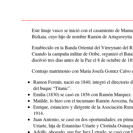
Este linaje vasco se inició con el casamiento de Manue
Bizkaia, cuyo hijo de nombre Ramón de Artagaveytia e
Establecido en la Banda Oriental del Virreynato del R
Cuando la campaña militar de Oribe, organizó el Bata
disolvió tres días antes de la Paz el 8 de octubre de 18
Contrajo matrimonio con María Josefa Gomez Calvo el 
Ramon Fermín, nació en 1840, integró el directorio de
del buque “Titanic”.
Emilia (1830) se casó en 1856 con Ramón Marquez.
Matilde, lo hizo con el tucumano Ramón Arocena, fu
Enrique, estanciero y dirigente de la Asociación Rur
1914.
Juan Antonio, se casó en dos oportunidades; en prim
Uriarte, hija de Estanislao Uriarte y Clorinda Osinaga
Adolfo, abogado, que fue Juez Letrado, se casó con 