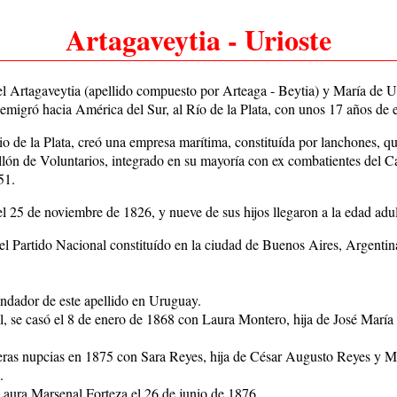
Artagaveytia - Urioste
l Artagaveytia (apellido compuesto por Arteaga - Beytia) y María de Urio
migró hacia América del Sur, al Río de la Plata, con unos 17 años de 
io de la Plata, creó una empresa marítima, constituída por lanchones, 
llón de Voluntarios, integrado en su mayoría con ex combatientes del 
51.
25 de noviembre de 1826, y nueve de sus hijos llegaron a la edad adul
l Partido Nacional constituído en la ciudad de Buenos Aires, Argentina
ndador de este apellido en Uruguay.
al, se casó el 8 de enero de 1868 con Laura Montero, hija de José María
eras nupcias en 1875 con Sara Reyes, hija de César Augusto Reyes y Ma
.
Laura Marsenal Forteza el 26 de junio de 1876.