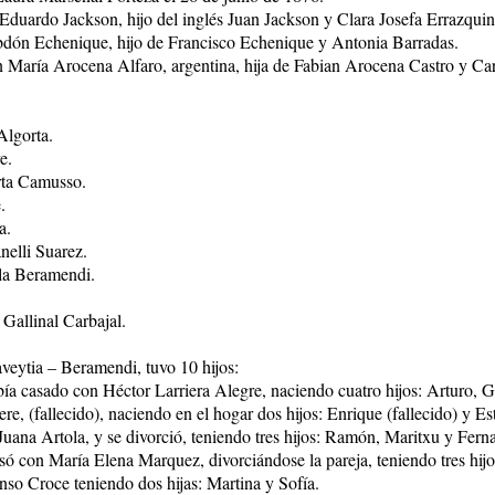
 Eduardo Jackson, hijo del inglés Juan Jackson y Clara Josefa Errazquin
Abdón Echenique, hijo de Francisco Echenique y Antonia Barradas.
n María Arocena Alfaro, argentina, hija de Fabian Arocena Castro y C
Algorta.
e.
rta Camusso.
.
a.
nelli Suarez.
la Beramendi.
Gallinal Carbajal.
veytia – Beramendi, tuvo 10 hijos:
bía casado con Héctor Larriera Alegre, naciendo cuatro hijos: Arturo, G
ere, (fallecido), naciendo en el hogar dos hijos: Enrique (fallecido) y Es
ana Artola, y se divorció, teniendo tres hijos: Ramón, Maritxu y Fern
asó con María Elena Marquez, divorciándose la pareja, teniendo tres hijo
so Croce teniendo dos hijas: Martina y Sofía.