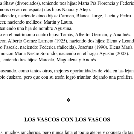
 Shaw (divorciados), teniendo tres hijas: María Pía Florencia y Federic
oris (viven en españa) dos hijos Naiara y Alejo.
llecido), naciendo cinco hijos: Carmen, Blanca, Jorge, Lucía y Pedro.
er, naciendo mellizos: Martín y Laura.
teniendo una hija de nombre Agustina.
o en el matrimonio cuatro hijos: Tomás, Alberto, German, y Ana Inés.
 con Alberto Gomez Larriera (1925), naciendo dos hijos: Elena y Leand
o Pascale, naciendo: Federica (fallecida), Josefina (1990), Elena María
nio con María Nestre Sorondo, naciendo en el hogar Agustín (2003).
, teniendo tres hijos: Marcelo, Magdalena y Andrés.
 buscando, como tantos otros, mejores oportunidades de vida en las lejana
blo éuskaro, pero que con su tesón logró triunfar, dejando una prolifer
*
LOS VASCOS CON LOS VASCOS
s, muchos rancheríos, pero nunca falta el toque alegre y coqueto de las g