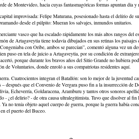
borde de Montevideo, hacia cuyas fantasmagóricas formas apuntan día y
apital improvisada: Felipe Maturana, posesionado hasta el delírio de su
bramando desde el púlpito: Mueran los salvajes, inmundos unitarios.
erciante vasco que ha escalado rápidamente los más altos rangos del esc
ón de Artagaveytia tiene todavía dibujados en sus retinas los paisajes
“Congeniaba con Oribe, ambos se parecían”, comentó alguna vez un desc
uien puso en tela de juicio a Artagaveytia, por su condición de extranjer
 acertó, porque durante los bravos años del Sitio Grande no hubiera pod
lón de Voluntarios, donde enroló a sus compatriotas residentes aquí.
rra. Cuatrocientos integran el Batallón: son lo mejor de la juventud car
os – después que el Convenio de Vergara puso fin a la insurrección de 
ivia, Echeverría, Goldaracena, Aramburu y tantos otros sonoros apellid
- ¿el delirio? - de otra causa ultralegitimista. Tuvo que disolver al f
1. Ya no tenía objeto aquel cuerpo de guerra, porque la guerra había con
 en el puerto del Buceo.