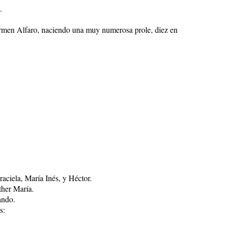
.
armen Alfaro, naciendo una muy numerosa prole, diez en
raciela, María Inés, y Héctor.
ther María.
ando.
s: